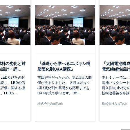
材料の劣化と対
『基礎から学べるエポキシ樹
『太陽電池構
性設計・評
…
脂硬化剤Q&A講座』
電気絶縁性設
LED及びその封
前回好評だったため、第2回目の開
本セミナーでは、
説し、LEDの信
催が決まりました。 各種エポキシ
電池バックシート
命評価に関する標
樹脂硬化剤の基礎から応用までを
耐久性!封止材と
、LEDシ
…
Q&A形式で学べます。 耐
…
技術改善策を各講
株式会社AndTech
株式会社AndTech