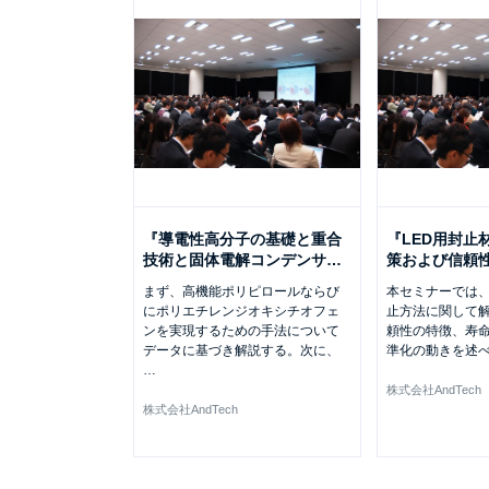
『導電性高分子の基礎と重合
『LED用封止
技術と固体電解コンデンサ
…
策および信頼
まず、高機能ポリピロールならび
本セミナーでは、
にポリエチレンジオキシチオフェ
止方法に関して解
ンを実現するための手法について
頼性の特徴、寿
データに基づき解説する。次に、
準化の動きを述べ
…
株式会社AndTech
株式会社AndTech