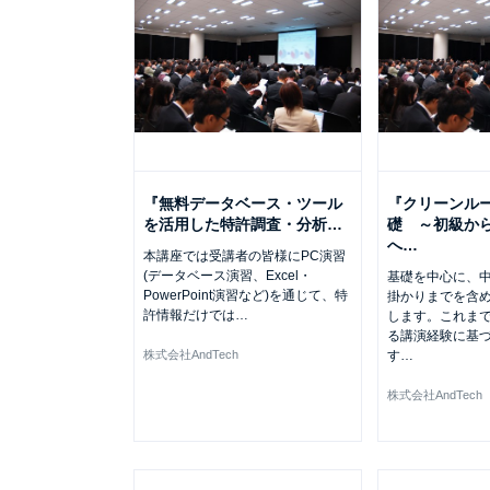
『無料データベース・ツール
『クリーンル
を活用した特許調査・分析
…
礎 ～初級か
へ
…
本講座では受講者の皆様にPC演習
(データベース演習、Excel・
基礎を中心に、
PowerPoint演習など)を通じて、特
掛かりまでを含
許情報だけでは
…
します。これま
る講演経験に基
株式会社AndTech
す
…
株式会社AndTech