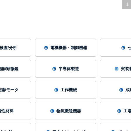
1
/検査/分析
電機機器・制御機器
器/顕微鏡
半導体製造
実装
達/モータ
工作機械
成
能性材料
物流搬送機器
工