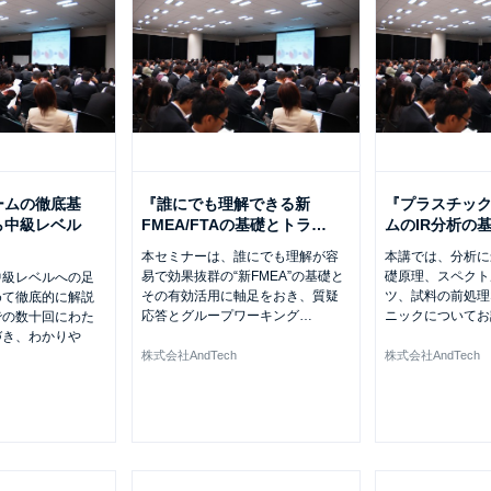
ームの徹底基
『誰にでも理解できる新
『プラスチッ
ら中級レベル
FMEA/FTAの基礎とトラ
…
ムのIR分析の
本セミナーは、誰にでも理解が容
本講では、分析に
易で効果抜群の“新FMEA”の基礎と
礎原理、スペクト
中級レベルへの足
その有効活用に軸足をおき、質疑
ツ、試料の前処理
めて徹底的に解説
応答とグループワーキング
…
ニックについてお
での数十回にわた
づき、わかりや
株式会社AndTech
株式会社AndTech