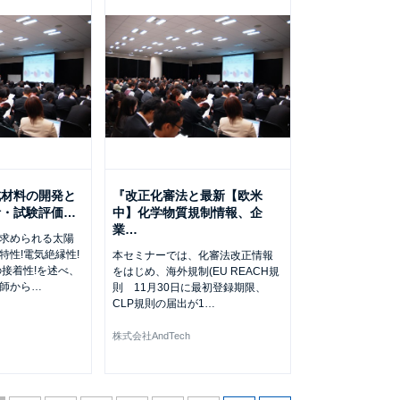
成材料の開発と
『改正化審法と最新【欧米
計・試験評価
…
中】化学物質規制情報、企
業
…
求められる太陽
特性!電気絶縁性!
本セミナーでは、化審法改正情報
の接着性!を述べ、
をはじめ、海外規制(EU REACH規
師から
…
則 11月30日に最初登録期限、
CLP規則の届出が1
…
株式会社AndTech