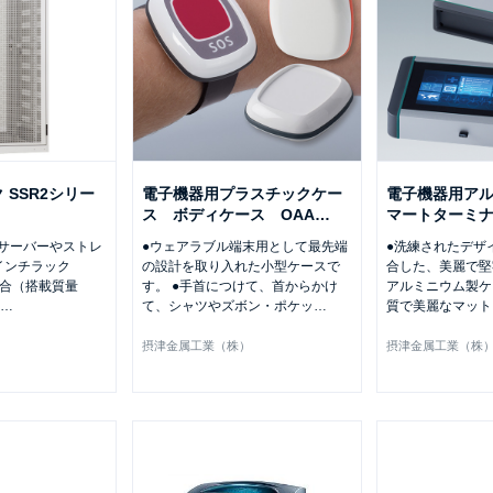
 SSR2シリー
電子機器用プラスチックケー
電子機器用ア
ス ボディケース OAA
…
マートターミナ
サーバーやストレ
●ウェアラブル端末用として最先端
●洗練されたデザ
インチラック
の設計を取り入れた小型ケースで
合した、美麗で堅
 3適合（搭載質量
す。 ●手首につけて、首からかけ
アルミニウム製ケ
…
て、シャツやズボン・ポケッ
…
質で美麗なマット
）
摂津金属工業（株）
摂津金属工業（株