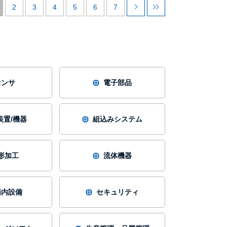
2
3
4
5
6
7
センサ
電子部品
装置/機器
組込みシステム
形加工
流体機器
場内設備
セキュリティ