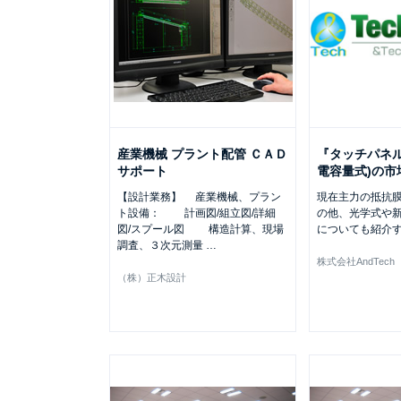
産業機械 プラント配管 ＣＡＤ
『タッチパネル
サポート
電容量式)の市
【設計業務】 産業機械、プラン
現在主力の抵抗
ト設備： 計画図/組立図/詳細
の他、光学式や
図/スプール図 構造計算、現場
についても紹介
調査、３次元測量
…
株式会社AndTech
（株）正木設計