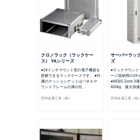
クロノラック（ラックケー
サーバーラック
ス） YAシリーズ
ズ
●19インチマウント型の電子機器を
●ラックマウント
搭載できるラックケースです。 ●付
ージ収納用の19
属のクッションナットはパネルマ
●NEBS Zone
ウントフレームの溝の任
…
600kg 最大加速
摂津金属工業（株）
摂津金属工業（株