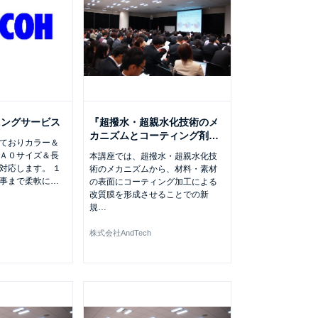
ニングサービス
『超撥水・超親水化技術のメ
カニズムとコーティング剤
…
ておりカラー＆
Ａ０サイズ＆長
本講座では、超撥水・超親水化技
対応します。 １
術のメカニズムから、材料・素材
事まで柔軟に
…
の表面にコーティング加工による
改質膜を形成させることでの新
規
…
株式会社AndTech