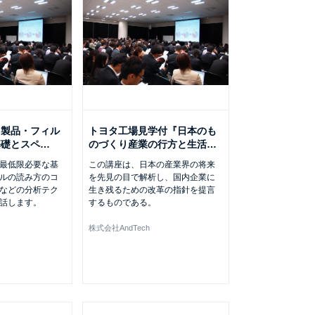
ク製品・フィル
トヨタ工場見学付『日本のも
基礎とスペ
…
のづくり産業の行方と生活
…
最低限必要な基
この講座は、日本の産業界の将来
ルの読み方のコ
を先見の目で解析し、国内企業に
などの分析テク
生き残るための改革の指針を提言
話します。
するものである。
株式会社AndTech