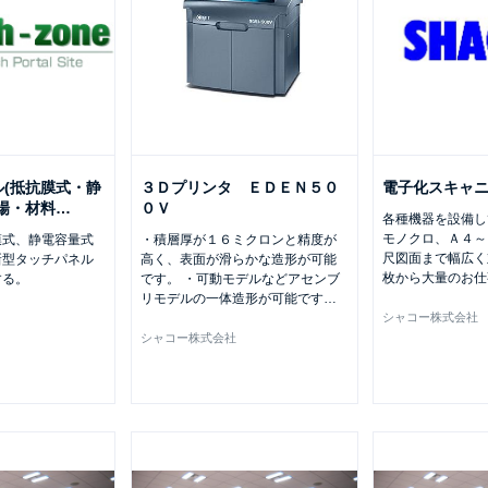
(抵抗膜式・静
３Ｄプリンタ ＥＤＥＮ５０
電子化スキャ
場・材料
…
０Ｖ
各種機器を設備し
モノクロ、Ａ４～
膜式、静電容量式
・積層厚が１６ミクロンと精度が
尺図面まで幅広く
新型タッチパネル
高く、表面が滑らかな造形が可能
枚から大量のお仕
する。
です。 ・可動モデルなどアセンブ
リモデルの一体造形が可能です
…
シャコー株式会社
シャコー株式会社