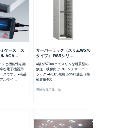
ルミケース ス
サーバーラック（スリムW570
ル AGA
…
タイプ） RSRシリ
…
インと機能性を融
●幅が570ｍｍでスリムな耐震型の
牢な電子機器用
放送・映像向け19インチサーバー
ースです。 ●高品
ラック ●NEBS規格 Zone3適合（搭
アルマイ
…
載質量400
…
）
摂津金属工業（株）