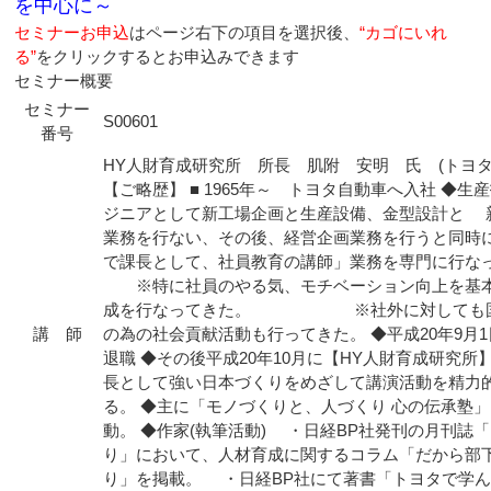
を中心に～
セミナーお申込
はページ右下の項目を選択後、
“カゴにいれ
る”
をクリックするとお申込みできます
セミナー概要
セミナー
S00601
番号
HY人財育成研究所 所長 肌附 安明 氏 (トヨタ自
【ご略歴】 ■ 1965年～ トヨタ自動車へ入社 ◆生
ジニアとして新工場企画と生産設備、金型設計と 
業務を行ない、その後、経営企画業務を行うと同時
で課長として、社員教育の講師」業務を専門に行
※特に社員のやる気、モチベーション向上を基
成を行なってきた。 ※社外に対しても国
講 師
の為の社会貢献活動も行ってきた。 ◆平成20年9月
退職 ◆その後平成20年10月に【HY人財育成研究所
長として強い日本づくりをめざして講演活動を精力
る。 ◆主に「モノづくりと、人づくり 心の伝承塾
動。 ◆作家(執筆活動) ・日経BP社発刊の月刊誌
り」において、人材育成に関するコラム「だから部
り」を掲載。 ・日経BP社にて著書「トヨタで学