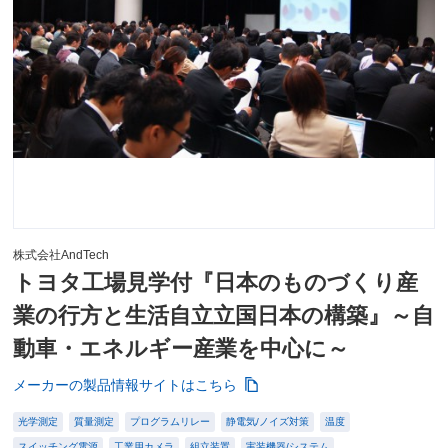
株式会社AndTech
トヨタ工場見学付『日本のものづくり産
業の行方と生活自立立国日本の構築』～自
動車・エネルギー産業を中心に～
メーカーの製品情報サイトはこちら
光学測定
質量測定
プログラムリレー
静電気/ノイズ対策
温度
スイッチング電源
工業用カメラ
組立装置
実装機器/システム