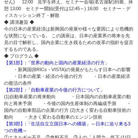
せん) 12:00 見学を終え、セミナー会場(名古屋駅)到着、休
憩 13:00 セミナー開始(受付は12:45～) 16:00 セミナー・デ
ィスカッション終了・解散
◆ 講演趣旨 ◆
今の日本の産業経済は新興国の発展や様々な要因により危機的
な状態になっている。 この講座は、日本の産業界の将来を先
見の目で解析し、国内企業に生き残るための改革の指針を提言
するものである。
◆ プログラム ◆
【第1部】:「世界の動向と国内の産業経済の行方」
・新興国(BRICs・VISTA)の発展がもたらす日本への影響
・日本の産業・経済の今後の行方 ・日本の産業経済
の復活の条件
【第2部】:「自動車産業の今後の行方について」
(1)自動車産業の将来動向 ・日本国内の自動車産業の動
向と将来予測 ・今後の国内生産体制の再編成予測 ・
国内の自動車部品の企業の行方 (2)大きく変わる自動車技術の
動向 ・大きく変わる自動車のエンジン技術
【第3部】:「生活自立立国日本への構築」～日本に迫り来る3
つの危機～
①エネルギー不足 ②食料不足 ③人の「人間力」低下 (1)日