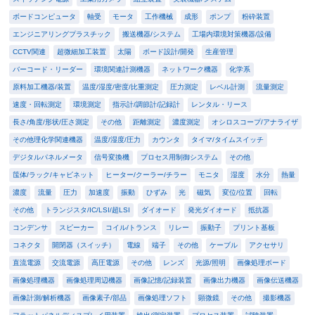
ボードコンピュータ
軸受
モータ
工作機械
成形
ポンプ
粉砕装置
エンジニアリングプラスチック
搬送機器/システム
工場内環境対策機器/設備
CCTV関連
超微細加工装置
太陽
ボード設計/開発
生産管理
バーコード・リーダー
環境関連計測機器
ネットワーク機器
化学系
原料加工機器/装置
温度/湿度/密度/比重測定
圧力測定
レベル計測
流量測定
速度・回転測定
環境測定
指示計/調節計/記録計
レンタル・リース
長さ/角度/形状/圧さ測定
その他
距離測定
濃度測定
オシロスコープ/アナライザ
その他理化学関連機器
温度/湿度/圧力
カウンタ
タイマ/タイムスイッチ
デジタルパネルメータ
信号変換機
プロセス用制御システム
その他
筺体/ラック/キャビネット
ヒーター/クーラー/チラー
モニタ
湿度
水分
熱量
濃度
流量
圧力
加速度
振動
ひずみ
光
磁気
変位/位置
回転
その他
トランジスタ/IC/LSI/超LSI
ダイオード
発光ダイオード
抵抗器
コンデンサ
スピーカー
コイル/トランス
リレー
振動子
プリント基板
コネクタ
開閉器（スイッチ）
電線
端子
その他
ケーブル
アクセサリ
直流電源
交流電源
高圧電源
その他
レンズ
光源/照明
画像処理ボード
画像処理機器
画像処理周辺機器
画像記憶/記録装置
画像出力機器
画像伝送機器
画像計測/解析機器
画像素子/部品
画像処理ソフト
顕微鏡
その他
撮影機器