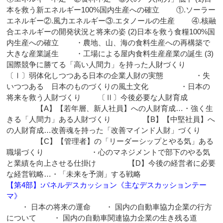
本を救う新エネルギー100%国内生産への確立 ①.ソーラー
エネルギー②.風力エネルギー③.エタノールの生産 ④.核融
合エネルギーの開発状況と将来の姿 (2)日本を救う食糧100%国
内生産への確立 ・農地、山、海の食料生産への再構築で
大きな産業誕生 ・工場による屋内食料生産産業の誕生 (3)
国際競争に勝てる「高い人間力」を持った人財づくり
〔Ⅰ〕弱体化しつつある日本の企業人財の実態 ・失
いつつある 日本のものづくりの風土文化 ・日本の
将来を救う人財づくり 〔Ⅱ〕今後必要な人財育成
【A】【若年層、新人社員】への人財育成…・強く生
きる「人間力」ある人財づくり 【B】【中堅社員】へ
の人財育成…改善魂を持った「改善マインド人財」づくり
【C】【管理者】の「リーダーシップとやる気」ある
職場づくり ・心のマネジメントで部下のやる気
と業績を向上させる仕掛け 【D】今後の経営者に必要
な経営戦略…・「未来を予測」する戦略
【第4部】:パネルデスカッション《主なデスカッションテー
マ》
・ 日本の将来の運命 ・ 国内の自動車協力企業の行方
について ・ 国内の自動車関連協力企業の生き残る道