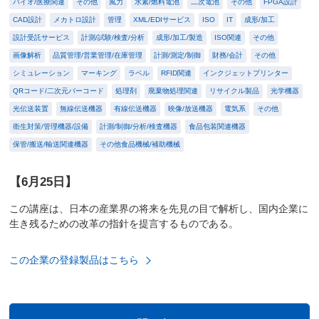
バイオ/医療関連
その他
風力
水素/燃料電池
二次電池
その他
FPGA設計
CAD設計
メカトロ設計
管理
XML/EDIサービス
ISO
IT
成形/加工
設計受託サービス
計測/試験/検査/分析
成形/加工/製造
ISO関連
その他
画像解析
品質管理/営業管理/在庫管理
計測/測定/制御
財務/会計
その他
シミュレーション
マーキング
ラベル
RFID関連
インクジェットプリンター
QRコード/二次元バーコード
処理剤
廃棄物処理関連
リサイクル製品
光学機器
光伝送装置
無線伝送機器
有線伝送機器
映像/放送機器
電気系
その他
衛生対策/管理機器/設備
計測/制御/分析/検査機器
食品包装関連機器
保管/搬送/輸送関連機器
その他食品機械/補助機械
【6月25日】
この講座は、日本の産業界の将来を先見の目で解析し、国内企業に
生き残るための改革の指針を提言するものである。
この企業の登録製品はこちら