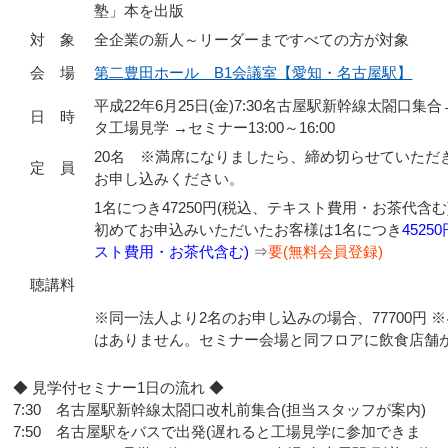
塾」本を出版
対 象
全企業の新人～リーダーまですべての方が対象
会 場
第二豊田ホール B1会議室【愛知・名古屋駅】
平成22年6月25日(金)7:30名古屋駅新幹線太閤口集
日 時
タ工場見学 →セミナー13:00～16:00
20名 ※満席になりましたら、締め切らせていただ
定 員
お申し込みください。
1名につき47250円(税込、テキスト費用・お茶代含む
初めてお申込みいただいたお客様は1名につき
4525
スト費用・お茶代含む)
⇒
要(無料会員登録)
聴講料
※同一法人より2名のお申し込みの場合、77700円 
はありません。セミナー会場と同フロアに飲食店舗
◆ 見学付セミナー1日の流れ ◆
7:30 名古屋駅新幹線太閤口改札前集合(担当スタッフが案内)
7:50 名古屋駅をバスで出発(遅れると工場見学に参加できま