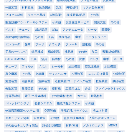
フラットパネルディスプレイ用装置
検出/測定装置
プロセス装置
試験装置
一般装置
材料組立
薬品/固体
気体
FPD材料
マスク製作材料
プロセス材料
ウェーハ基板
材料試験
構成要素/部品
その他
製造設備/コントロールシステム
その他
設計受託サービス
開発支援
その他
ベルト
チェーン
締結部品
ばね
アクチュエータ
シール
潤滑剤
表面処理技術/機器
その他
工具
機構部品
継手
モータドライバ
エンコーダ
歯車
プーリ
クラッチ
ブレーキ
減速機
その他
刃具/ツーリング
鍛圧機械
構成部品
補助材
その他
加工
素形材/成形材
CAD/CAM/CAE
刃具
治具
補助材
その他
試作
バルブ
継手
ホース
チューブ
フィルタ
ノズル
シール材
油圧機器
空気圧機器
水圧機器
真空機器
その他
充填機
ディスペンサ
ろ過装置
ふるい分け装置
分級装置
濾過装置
混合装置
混練装置
造粒装置/コーティング装置
乾燥装置
供給装置
分散装置
集塵装置
その他
攪拌機
工業用ゴム
合金
ファインセラミックス
超電導材料
電子/半導体材料
その他素材/材料
ガラス
耐熱材料
パレット/コンテナ
包装システム
物流情報システム
その他
物流搬送機器/システム/部
空調設備
産廃処理/リサイクル
省エネ対策
セキュリティ関連
安全対策
その他
監視用映像機器
入退出管理システム
その他セキュリティ製品
評価/計測機器
材料/素材
メカトロニクス
MEMS