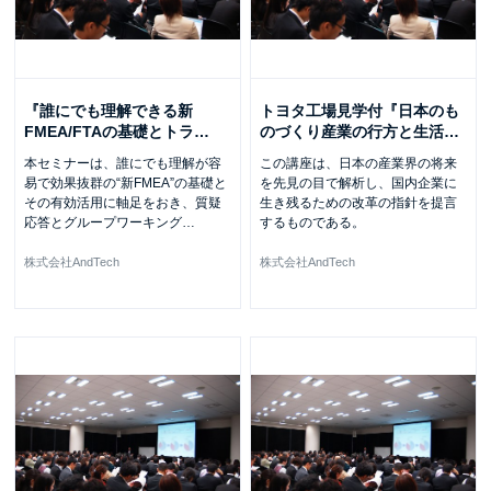
『誰にでも理解できる新
トヨタ工場見学付『日本のも
FMEA/FTAの基礎とトラ
…
のづくり産業の行方と生活
…
本セミナーは、誰にでも理解が容
この講座は、日本の産業界の将来
易で効果抜群の“新FMEA”の基礎と
を先見の目で解析し、国内企業に
その有効活用に軸足をおき、質疑
生き残るための改革の指針を提言
応答とグループワーキング
…
するものである。
株式会社AndTech
株式会社AndTech