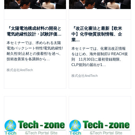
『太陽電池構成材料の開発と
『改正化審法と最新【欧米
電気絶縁性設計・試験評価
…
中】化学物質規制情報、企
業
…
本セミナーでは、求められる太陽
電池バックシート特性!電気絶縁性!
本セミナーでは、化審法改正情報
耐久性!封止材との接着性!を述べ、
をはじめ、海外規制(EU REACH規
技術改善策を各講師から
…
則 11月30日に最初登録期限、
CLP規則の届出が1
…
株式会社AndTech
株式会社AndTech