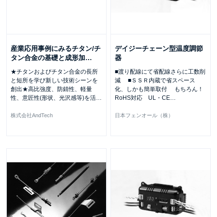
産業応用事例にみるチタン/チ
デイジーチェーン型温度調節
タン合金の基礎と成形加
…
器
★チタンおよびチタン合金の長所
■渡り配線にて省配線さらに工数削
と短所を学び新しい技術シーンを
減 ■ＳＳＲ内蔵で省スペース
創出★高比強度、防錆性、軽量
化、しかも簡単取付 もちろん！
性、意匠性(形状、光沢感等)を活
…
RoHS対応 UL・CE
…
株式会社AndTech
日本フェンオール（株）