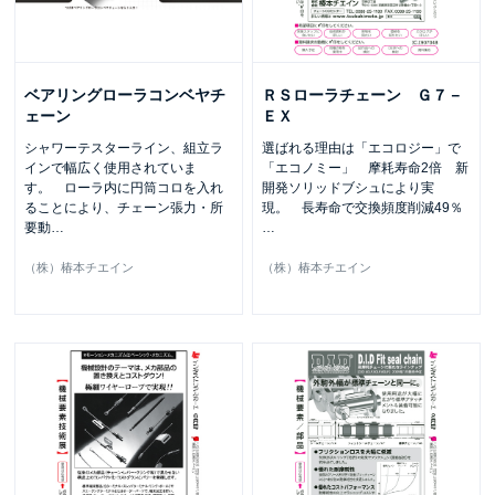
ベアリングローラコンベヤチ
ＲＳローラチェーン Ｇ７－
ェーン
ＥＸ
シャワーテスターライン、組立ラ
選ばれる理由は「エコロジー」で
インで幅広く使用されていま
「エコノミー」 摩耗寿命2倍 新
す。 ローラ内に円筒コロを入れ
開発ソリッドブシュにより実
ることにより、チェーン張力・所
現。 長寿命で交換頻度削減49％
要動
…
…
（株）椿本チエイン
（株）椿本チエイン