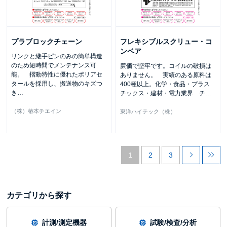
プラブロックチェーン
フレキシブルスクリュー・コ
ンベア
リンクと継手ピンのみの簡単構造
のため短時間でメンテナンス可
廉価で堅牢です。コイルの破損は
能。 摺動特性に優れたポリアセ
ありません。 実績のある原料は
タールを採用し、搬送物のキズつ
400種以上。化学・食品・プラス
き
…
チックス・建材・電力業界 チ
…
（株）椿本チエイン
東洋ハイテック（株）
1
2
3
カテゴリから探す
計測/測定機器
試験/検査/分析