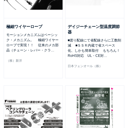
極細ワイヤーロープ
デイジーチェーン型温度調節
器
モーションメカニズムはベーシッ
ク・メカニズム。 極細ワイヤー
■渡り配線にて省配線さらに工数削
ロープで実現！！ 従来のメカ部
減 ■ＳＳＲ内蔵で省スペース
品（チェーン・レバー・クラ
…
化、しかも簡単取付 もちろん！
RoHS対応 UL・CE対
…
（株）新洋
日本フェンオール（株）