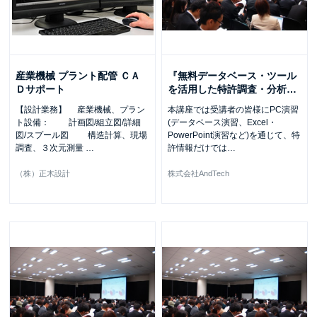
産業機械 プラント配管 ＣＡ
『無料データベース・ツール
Ｄサポート
を活用した特許調査・分析
…
【設計業務】 産業機械、プラン
本講座では受講者の皆様にPC演習
ト設備： 計画図/組立図/詳細
(データベース演習、Excel・
図/スプール図 構造計算、現場
PowerPoint演習など)を通じて、特
調査、３次元測量
…
許情報だけでは
…
（株）正木設計
株式会社AndTech