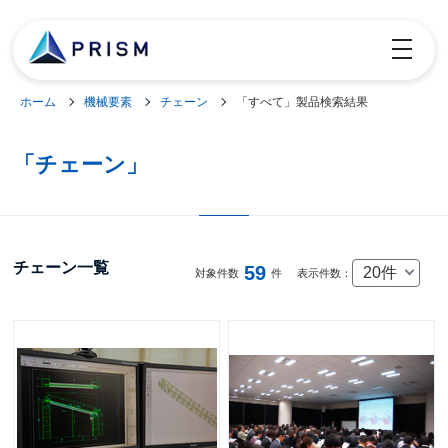
toggle
navigatio
ホーム
機械要素
チェーン
「すべて」製品検索結果
「チェーン」
チェーン一覧
59
20件
対象件数
件
表示件数：