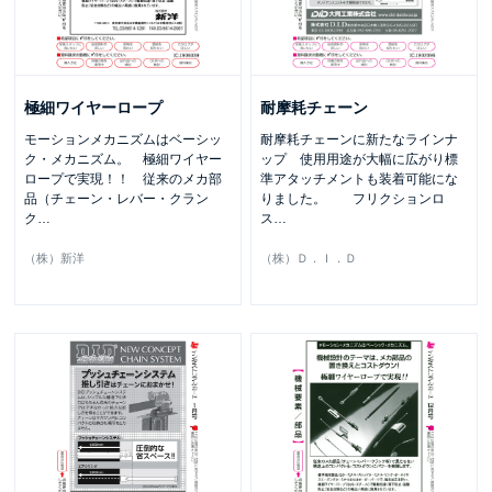
極細ワイヤーロープ
耐摩耗チェーン
モーションメカニズムはベーシッ
耐摩耗チェーンに新たなラインナ
ク・メカニズム。 極細ワイヤー
ップ 使用用途が大幅に広がり標
ロープで実現！！ 従来のメカ部
準アタッチメントも装着可能にな
品（チェーン・レバー・クラン
りました。 フリクションロ
ク
…
ス
…
（株）新洋
（株）Ｄ．Ｉ．Ｄ