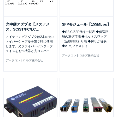
光中継アダプタ【メス／メ
SFPモジュール【155Mbps】
ス、SC/ST/FC/LC
…
◆GBIC/SFP仕様一覧表 ◆伝送距
離の選択可能 ◆ホットスワップ
メイティングアダプタは2本の光フ
（活線挿抜）可能 ◆保守が容易
ァイバーケーブルを繋ぐ時に使用
◆ATM,ファストイ
…
します。光ファイバーインターフ
ェイスをもつ機器と光コンバー
…
データコントロルズ株式会社
データコントロルズ株式会社