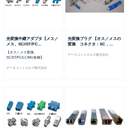
光変換中継アダプタ【メス／
光変換プラグ 【オス／メスの
メス、SC//ST/FC
…
変換 コネクタ：SC，
…
【オス／メス変換、
データコントロルズ株式会社
SC/ST/FC/LC/MU各種】
データコントロルズ株式会社