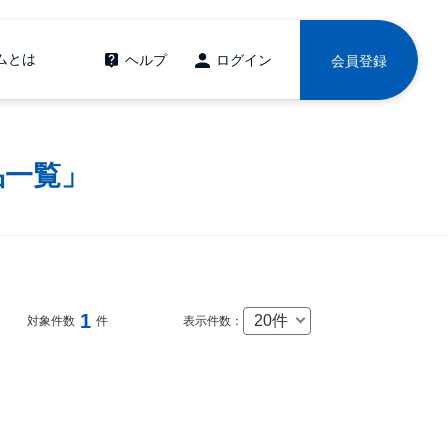
ムとは
ヘルプ
ログイン
会員登録
品一覧」
1
20件
対象件数
件
表示件数：