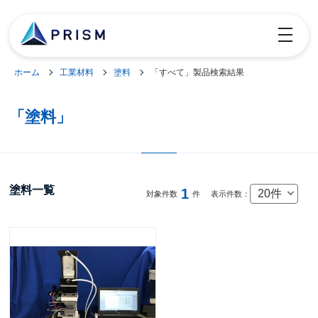
toggle
navigatio
ホーム
工業材料
塗料
「すべて」製品検索結果
「塗料」
塗料一覧
1
20件
対象件数
件
表示件数：