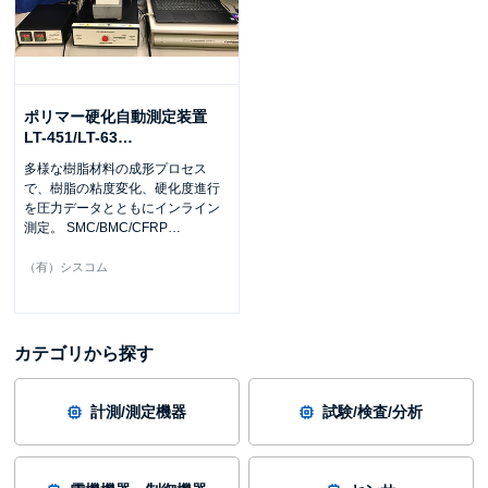
ポリマー硬化自動測定装置
LT-451/LT-63
…
多様な樹脂材料の成形プロセス
で、樹脂の粘度変化、硬化度進行
を圧力データとともにインライン
測定。 SMC/BMC/CFRP
…
（有）シスコム
カテゴリから探す
計測/測定機器
試験/検査/分析