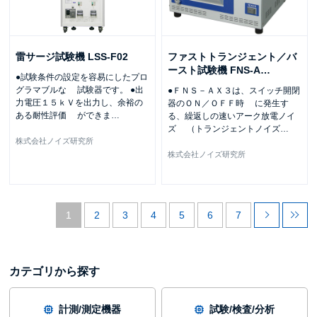
雷サージ試験機 LSS-F02
ファストトランジェント／バ
ースト試験機 FNS-A
…
●試験条件の設定を容易にしたプロ
グラマブルな 試験器です。 ●出
●ＦＮＳ－ＡＸ３は、スイッチ開閉
力電圧１５ｋＶを出力し、余裕の
器のＯＮ／ＯＦＦ時 に発生す
ある耐性評価 ができま
…
る、繰返しの速いアーク放電ノイ
ズ （トランジェントノイズ
…
株式会社ノイズ研究所
株式会社ノイズ研究所
1
2
3
4
5
6
7
カテゴリから探す
計測/測定機器
試験/検査/分析