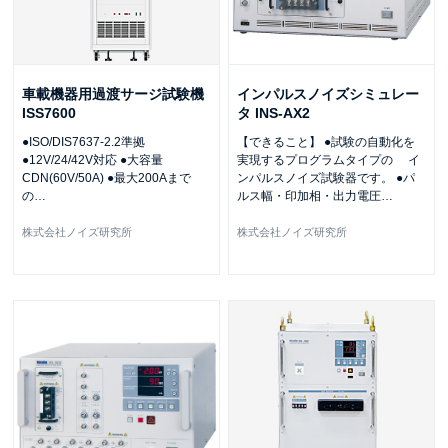
車載機器用過渡サージ試験機
インパルスノイズシミュレー
ISS7600
タ INS-AX2
●ISO/DIS7637-2.2準拠
【できること】 ●試験の自動化を
●12V/24/42V対応 ●大容量
実現するプログラムタイプの イ
CDN(60V/50A) ●最大200Aまで
ンパルスノイズ試験器です。 ●パ
の
…
ルス幅・印加相・出力電圧
…
株式会社ノイズ研究所
株式会社ノイズ研究所