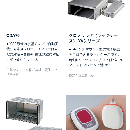
CDA70
クロノラック（ラックケー
ス） YAシリーズ
●4032形状の小型チップで自動実
装に対応 ●フロー、リフローはん
●19インチマウント型の電子機器
だに対応 ●各種AC耐圧試験に対応
を搭載できるラックケースです。
可能 ●優れたサージ
…
●付属のクッションナットはパネル
マウントフレームの溝の任
…
三菱マテリアル株式会社 電子デバイ
ス事業部
摂津金属工業（株）