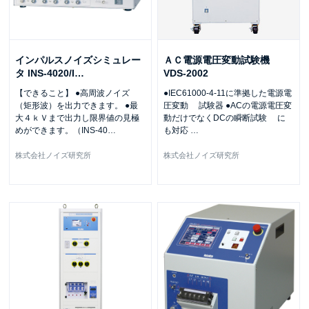
インパルスノイズシミュレー
ＡＣ電源電圧変動試験機
タ INS-4020/I
…
VDS-2002
【できること】 ●高周波ノイズ
●IEC61000-4-11に準拠した電源電
（矩形波）を出力できます。 ●最
圧変動 試験器 ●ACの電源電圧変
大４ｋＶまで出力し限界値の見極
動だけでなくDCの瞬断試験 に
めができます。（INS-40
…
も対応
…
株式会社ノイズ研究所
株式会社ノイズ研究所