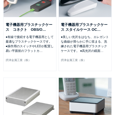
電子機器用プラスチックケー
電子機器用プラスチックケー
ス コネクト OBS/O
…
ス スタイルケース OC
…
●有線で接続する電子機器用として
●美しい光沢をはなち、エレガント
最適なプラスチックケースです。
な曲線が滑らかに手に収まる、洗
●操作用のスイッチやLEDが配置し
練された電子機器用プラスチック
易い平面状のフラットカ
…
ケースです。 ●高光沢の鏡面
…
摂津金属工業（株）
摂津金属工業（株）