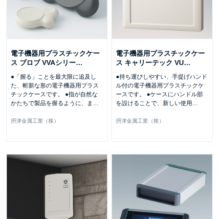
電子機器用プラスチックケー
電子機器用プラスチックケー
ス ブロブ VVAシリー
…
ス キャリーテック VU
…
●「握る」ことを最大限に追及し
●持ち運びしやすい、手提げハンド
た、斬新な形の電子機器用プラス
ル付の電子機器用プラスチックケ
チックケースです。 ●指が自然な
ースです。 ●ケースにハンドル部
かたちで製品を握るように、ま
…
を設けることで、新しい使用
…
摂津金属工業（株）
摂津金属工業（株）