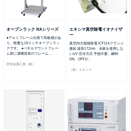
オープンラック RAシリーズ
エキシマ真空除電イオナイザ
ー
●アルミフレーム仕様で高級感があ
り、軽量な19インチオープンラッ
真空内大面積除電 ICF114フランジ
クです。 ●パネルマウントフレー
接続 波長172nm 水銀を使用しな
ム部に溝構造形のフレーム
…
いUV 空冷方式 予熱不要。瞬時
ON、OFFが
…
摂津金属工業（株）
（株）エキシマ