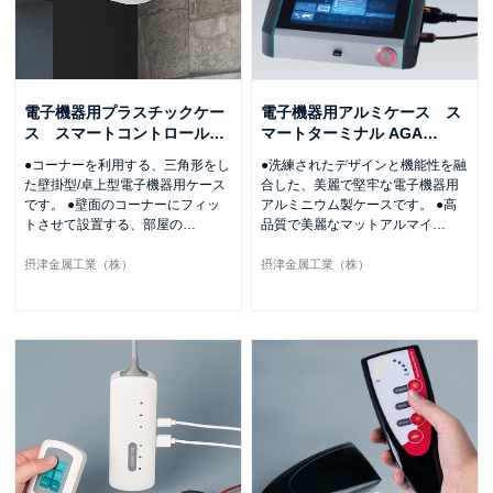
電子機器用プラスチックケー
電子機器用アルミケース ス
ス スマートコントロール
…
マートターミナル AGA
…
●コーナーを利用する、三角形をし
●洗練されたデザインと機能性を融
た壁掛型/卓上型電子機器用ケース
合した、美麗で堅牢な電子機器用
です。 ●壁面のコーナーにフィッ
アルミニウム製ケースです。 ●高
トさせて設置する、部屋の
…
品質で美麗なマットアルマイ
…
摂津金属工業（株）
摂津金属工業（株）