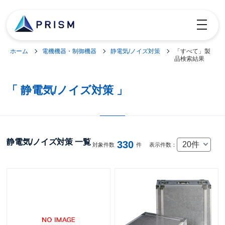
toggle
navigatio
ホーム
電機機器・制御機器
静電気/ノイズ対策
「すべて」製
品検索結果
「 静電気/ノイズ対策 」
静電気/ノイズ対策 一覧
330
20件
対象件数
件
表示件数：