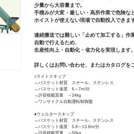
少量から大容量まで。
手積みが大変・厳しい・高所作業で危険な
ホイストが使えない現場で自動投入できま
連続搬送では難しい「止めて加工する」作
自動で行えるため、
生産性向上・自動化・省力化を実現します
詳しくはお問い合わせ、またはカタログを
○ライトスキップ
→バスケット材質 スチール、ステンレス
→バスケット速度 6～7m/分
→許容積載質量 ～24kg
→ワンサイクル自動運転制御盤
●ウェルタースキップ
→バスケット材質 スチール、ステンレス
→バスケット速度 5.8～13.8m/分
→許容積載質量 ～50kg