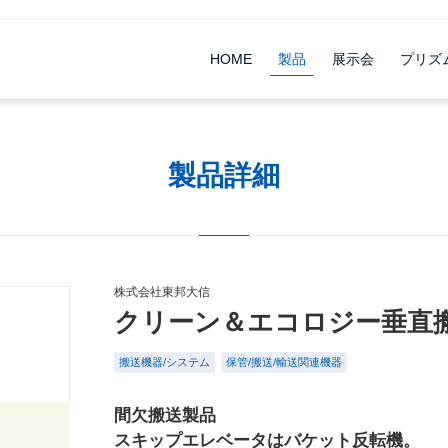
HOME
製品
展示会
プリズ
製品詳細
株式会社東邦大信
クリーン＆エコロジー垂直
搬送機器/システム
保管/搬送/輸送関連機器
間欠搬送製品
スキップエレベータはバケット反転機。