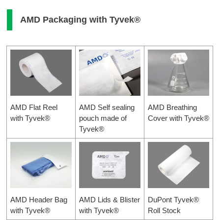
AMD Packaging with Tyvek®
AMD Flat Reel
AMD Self sealing
AMD Breathing
with Tyvek®
pouch made of
Cover with Tyvek®
Tyvek®
AMD Header Bag
AMD Lids & Blister
DuPont Tyvek®
with Tyvek®
with Tyvek®
Roll Stock