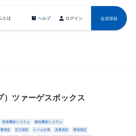
ムとは
ヘルプ
ログイン
会員登録
プ）ツァーゲスボックス
実装機器/システム
搬送機器/システム
比重測定
圧力測定
レベル計測
流量測定
環境測定