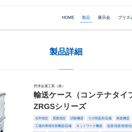
HOME
製品
展示会
プリズ
製品詳細
摂津金属工業（株）
輸送ケース（コンテナタイ
ZRGSシリーズ
光学測定
質量測定
試験機器
ラボ用器具/設備
検査機器
工場内環境対策機器/設備
ネットワーク機器
温度/湿度/密度/