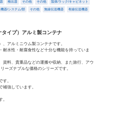
器
検出器
その他
その他
筺体/ラック/キャビネット
機器/システム/部
その他
無線伝送機器
有線伝送機器
ナタイプ）アルミ製コンテナ
）、アルミニウム製コンテナです。
・耐水性・耐腐食性など十分な機能を持っていま
、資料、貴重品などの運搬や収納、また旅行、アウ
、リーズナブルな価格のシリーズです。
です。
で補強しています。
す。