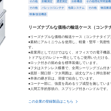
その他
距離測定
濃度測定
分析機器
その他理化学関連機
その他
パレット/コンテナ
包装システム
その他
物流搬送
映像/放送機器
リーズナブルな価格の輸送ケース（コンテ
●リーズナブルな価格の輸送ケース（コンテナタイプ
●素材にアルミニウムを使用し、軽量・堅牢・気密性
す。
●産業用としてだけではなく、オフィスでの電子機器
トドアなどのレジャー用としてもご使用いただける
●ロック付きの留め金を標準装備しています。
●フタはステンレス蝶番で、全周シーリングゴム付き
●底部・開口部・フタ周囲は、頑丈なアルミ押出形材
●本体の継ぎ目は、溶接で結合しています。
●コーナー部に、強度を高めるリブ成型を施していま
●人間工学的形状の、スプリング付きハンドルです。
この企業の登録製品はこちら