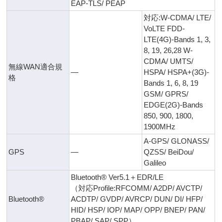
EAP-TLS/ PEAP
対応:W-CDMA/ LTE/
VoLTE FDD-
LTE(4G)-Bands 1, 3,
8, 19, 26,28 W-
CDMA/ UMTS/
無線WAN適合規
―
HSPA/ HSPA+(3G)-
格
Bands 1, 6, 8, 19
GSM/ GPRS/
EDGE(2G)-Bands
850, 900, 1800,
1900MHz
A-GPS/ GLONASS/
GPS
―
QZSS/ BeiDou/
Galileo
Bluetooth® Ver5.1＋EDR/LE
（対応Profile:RFCOMM/ A2DP/ AVCTP/
Bluetooth®
ACDTP/ GVDP/ AVRCP/ DUN/ DI/ HFP/
HID/ HSP/ IOP/ MAP/ OPP/ BNEP/ PAN/
PBAP/ SAP/ SPP）