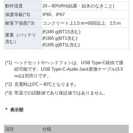
動作湿度
20～80%RH(結露・結氷のなきこと)
保護等級(*3)
IP65、IP67
耐落下強度(*3)
コンクリート上1.5 m×60回以上、2.5 m
約345 g(BT1S含む)
重量（バッテリ
約365 g(BT1含む)
含む）
約395 g(BT1L含む)
(*1)
ヘッドセットやヘッドフォンは、USB Type-C経由で接
続可能です。USB Type-C-Audio Jack変換ケーブル(3.5
㎜)は別売りです。
(*2)
充電時は0℃～40℃となります｡
(*3)
常温での試験値であり保証値ではありません。
●
表示部
項目
仕様