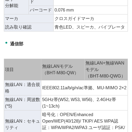
ド
分解能
バーコード
0.076 mm
マーカ
クロスガイドマーカ
読み取り確認
青色LED、スピーカ、バイブレータ
●
通信部
無線LAN+無線WAN
無線LANモデル
項目
モデル
（BHT-M80-QW）
（BHT-M80-QWG）
無線LAN：適合規
IEEE802.11a/b/g/n/ac準拠、MU-MIMO 2×2
格
無線LAN：周波数
5GHz帯(W52, W53, W56)、2.4GHz帯
(*5)
(1~13ch)
暗号化：OPEN/Enhanced
無線LAN：セキュ
Open/WEP(40/128)/ TKIP/ AES WPA認
リティ
証：WPA/WPA2/WPA3 ユーザ認証：PSK/