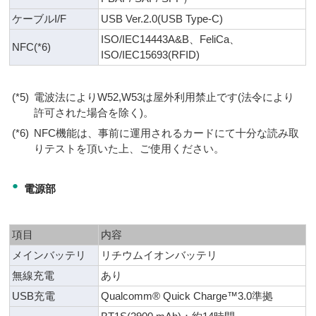
ケーブルI/F
USB Ver.2.0(USB Type-C)
ISO/IEC14443A&B、FeliCa、
NFC(*6)
ISO/IEC15693(RFID)
(*5)
電波法によりW52,W53は屋外利用禁止です(法令により
許可された場合を除く)。
(*6)
NFC機能は、事前に運用されるカードにて十分な読み取
りテストを頂いた上、ご使用ください。
●
電源部
項目
内容
メインバッテリ
リチウムイオンバッテリ
無線充電
あり
USB充電
Qualcomm® Quick Charge™3.0準拠