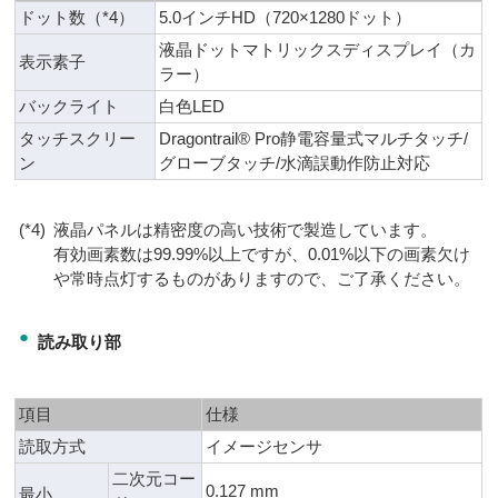
ドット数（*4）
5.0インチHD（720×1280ドット）
液晶ドットマトリックスディスプレイ（カ
表示素子
ラー）
バックライト
白色LED
タッチスクリー
Dragontrail® Pro静電容量式マルチタッチ/
ン
グローブタッチ/水滴誤動作防止対応
(*4)
液晶パネルは精密度の高い技術で製造しています。
有効画素数は99.99%以上ですが、0.01%以下の画素欠け
や常時点灯するものがありますので、ご了承ください。
●
読み取り部
項目
仕様
読取方式
イメージセンサ
二次元コー
0.127 mm
最小