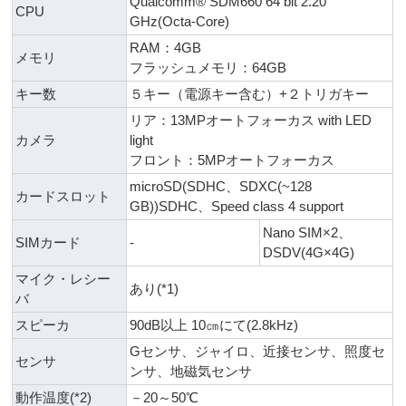
Qualcomm® SDM660 64 bit 2.20
CPU
GHz(Octa-Core)
RAM：4GB
メモリ
フラッシュメモリ：64GB
キー数
５キー（電源キー含む）+２トリガキー
リア：13MPオートフォーカス with LED
カメラ
light
フロント：5MPオートフォーカス
microSD(SDHC、SDXC(~128
カードスロット
GB))SDHC、Speed class 4 support
Nano SIM×2、
SIMカード
-
DSDV(4G×4G)
マイク・レシー
あり(*1)
バ
スピーカ
90dB以上 10㎝にて(2.8kHz)
Gセンサ、ジャイロ、近接センサ、照度セ
センサ
ンサ、地磁気センサ
動作温度(*2)
－20～50℃