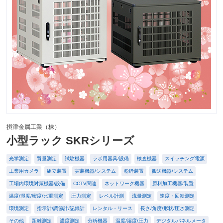
摂津金属工業（株）
小型ラック SKRシリーズ
光学測定
質量測定
試験機器
ラボ用器具/設備
検査機器
スイッチング電源
工業用カメラ
組立装置
実装機器/システム
粉砕装置
搬送機器/システム
工場内環境対策機器/設備
CCTV関連
ネットワーク機器
原料加工機器/装置
温度/湿度/密度/比重測定
圧力測定
レベル計測
流量測定
速度・回転測定
環境測定
指示計/調節計/記録計
レンタル・リース
長さ/角度/形状/圧さ測定
その他
距離測定
濃度測定
分析機器
温度/湿度/圧力
デジタルパネルメータ