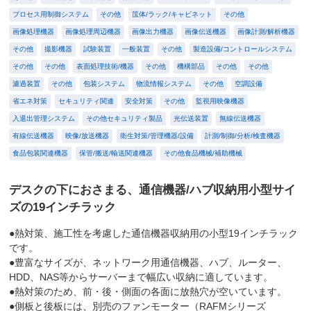
プロセス用制御システム
その他
筺体/ラック/キャビネット
その他
画像処理機器
画像処理周辺機器
画像出力機器
画像伝送機器
画像計測/解析機器
その他
撮影機器
試験装置
一般装置
その他
製造設備/コントロールシステム
その他
その他
表面処理技術/機器
その他
機構部品
その他
その他
濾過装置
その他
包装システム
物流情報システム
その他
空調設備
省エネ対策
セキュリティ関連
安全対策
その他
監視用映像機器
入退出管理システム
その他セキュリティ製品
光伝送装置
無線伝送機器
有線伝送機器
映像/放送機器
衛生対策/管理機器/設備
計測/制御/分析/検査機器
食品包装関連機器
保管/搬送/輸送関連機器
その他食品機械/補助機械
デスクの下におさまる、通信機器/ハブ収納用小型サイ
ズの19インチラック
●熱対策、施工性を考慮した通信機器収納用の小型19インチラック
です。
●豊富なサイズが、ネットワーク用通信機器、ハブ、ルーター、
HDD、NAS等からサーバーまで幅広い収納に適しています。
●熱対策のため、前・後・側面の各面に放熱穴が空いています。
●側板と後板には、別売のファンモーター（RAFMシリーズ