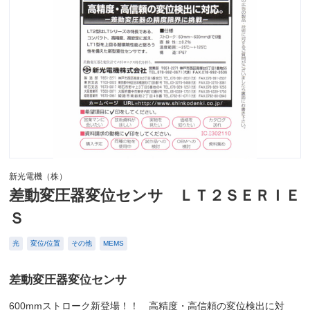
新光電機（株）
差動変圧器変位センサ ＬＴ２ＳＥＲＩＥ
Ｓ
光
変位/位置
その他
MEMS
差動変圧器変位センサ
600mmストローク新登場！！ 高精度・高信頼の変位検出に対